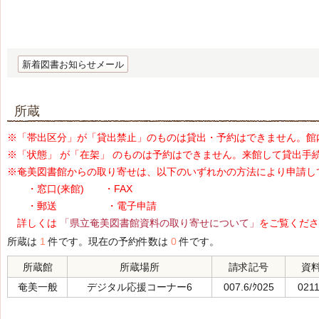
新着図書お知らせメール
所蔵
※「帯出区分」が「貸出禁止」のものは貸出・予約はできません。館
※「状態」 が「在架」 のものは予約はできません。来館して貸出手
※奄美図書館からの取り寄せは、以下のいずれかの方法により申請し
・窓口(来館) ・FAX
・郵送 ・電子申請
詳しくは
「県立奄美図書館資料の取り寄せについて」
をご覧くださ
所蔵は
1
件です。現在の予約件数は
0
件です。
所蔵館
所蔵場所
請求記号
資
奄美一般
デジタル応援コーナー6
007.6/ｸ025
021