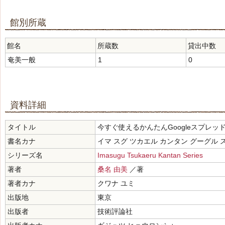
館別所蔵
館名
所蔵数
貸出中数
奄美一般
1
0
資料詳細
タイトル
今すぐ使えるかんたんGoogleスプレッ
書名カナ
イマ スグ ツカエル カンタン グーグル 
シリーズ名
Imasugu Tsukaeru Kantan Series
著者
桑名 由美
／著
著者カナ
クワナ ユミ
出版地
東京
出版者
技術評論社