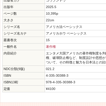
出版者カナ
コウブンドウ
出版年
2025.5
ページ数
10,395p
大きさ
22cm
シリーズ名
アメリカ法ベーシックス
シリーズ名カナ
アメリカホウ ベーシックス
叢書巻次
15
一般件名
著作権
内容紹介
エンタメ大国アメリカの著作権制度を判
権、破壊防止権など、制度設計や思想が
ついて、その特徴と魅力を日本法との比
NDC分類(9版)
021.2
ISBN
4-335-30388-3
ISBN13桁
978-4-335-30388-3
定価
¥4100