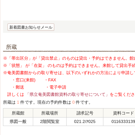
新着図書お知らせメール
所蔵
※「帯出区分」が「貸出禁止」のものは貸出・予約はできません。館
※「状態」 が「在架」 のものは予約はできません。来館して貸出手
※奄美図書館からの取り寄せは、以下のいずれかの方法により申請し
・窓口(来館) ・FAX
・郵送 ・電子申請
詳しくは
「県立奄美図書館資料の取り寄せについて」
をご覧くださ
所蔵は
1
件です。現在の予約件数は
0
件です。
所蔵館
所蔵場所
請求記号
資料コード
県図一般
2階閲覧室
021.2/ｱ025
011633313