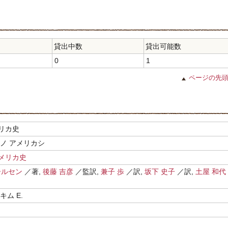
貸出中数
貸出可能数
0
1
ページの先
リカ史
 ノ アメリカシ
メリカ史
ールセン
／著,
後藤 吉彦
／監訳,
兼子 歩
／訳,
坂下 史子
／訳,
土屋 和代
キム E.