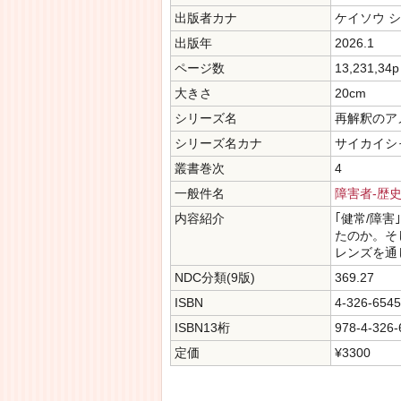
出版者カナ
ケイソウ 
出版年
2026.1
ページ数
13,231,34p
大きさ
20cm
シリーズ名
再解釈のア
シリーズ名カナ
サイカイシ
叢書巻次
4
一般件名
障害者-歴
内容紹介
｢健常/障
たのか。そ
レンズを通
NDC分類(9版)
369.27
ISBN
4-326-6545
ISBN13桁
978-4-326-
定価
¥3300