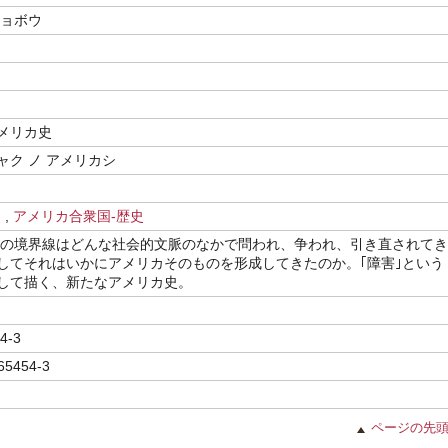
ショボウ
メリカ史
ャク ノ アメリカシ
史
,
アメリカ合衆国-歴史
害｣の境界線はどんな社会的文脈のなかで問われ、争われ、引き直されてき
してそれはいかにアメリカそのものを形成してきたのか。｢障害｣という
して描く、新たなアメリカ史。
4-3
65454-3
ページの先