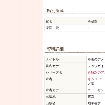
館別所蔵
館名
所蔵数
県図一般
1
資料詳細
タイトル
障害のアメ
書名カナ
ショウガイ
シリーズ名
再解釈のア
著者
キム･E.ニ
／訳
著者カナ
ニールセン 
出版地
東京
出版者
勁草書房