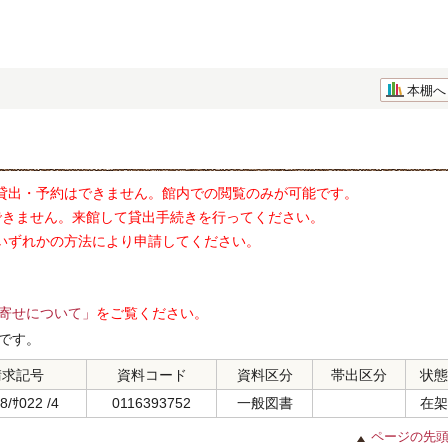
本棚へ
貸出・予約はできません。館内での閲覧のみが可能です。
できません。来館して貸出手続きを行ってください。
いずれかの方法により申請してください。
寄せについて」
をご覧ください。
です。
請求記号
資料コード
資料区分
帯出区分
状態
8/ｻ022 /4
0116393752
一般図書
在架
ページの先