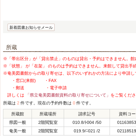
新着図書お知らせメール
所蔵
※「帯出区分」が「貸出禁止」のものは貸出・予約はできません。館
※「状態」 が「在架」 のものは予約はできません。来館して貸出手
※奄美図書館からの取り寄せは、以下のいずれかの方法により申請し
・窓口(来館) ・FAX
・郵送 ・電子申請
詳しくは
「県立奄美図書館資料の取り寄せについて」
をご覧くださ
所蔵は
2
件です。現在の予約件数は
0
件です。
所蔵館
所蔵場所
請求記号
資料コー
県図一般
2階閲覧室
010.8/ﾄ004 /50
0116385
奄美一般
2階閲覧室
019.9/ﾆ021 /2
0211851