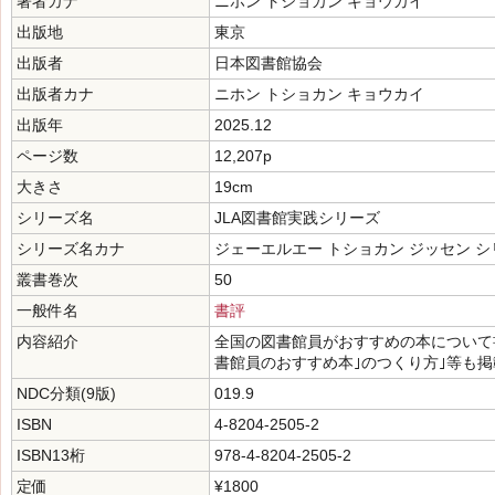
著者カナ
ニホン トショカン キョウカイ
出版地
東京
出版者
日本図書館協会
出版者カナ
ニホン トショカン キョウカイ
出版年
2025.12
ページ数
12,207p
大きさ
19cm
シリーズ名
JLA図書館実践シリーズ
シリーズ名カナ
ジェーエルエー トショカン ジッセン シ
叢書巻次
50
一般件名
書評
内容紹介
全国の図書館員がおすすめの本について書
書館員のおすすめ本｣のつくり方｣等も
NDC分類(9版)
019.9
ISBN
4-8204-2505-2
ISBN13桁
978-4-8204-2505-2
定価
¥1800