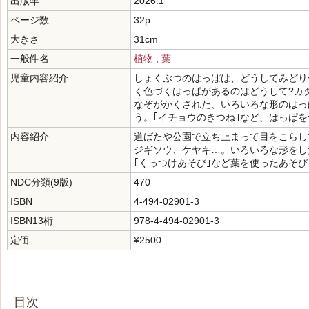
出版年
2026.1
ページ数
32p
大きさ
31cm
一般件名
植物
,
葉
児童内容紹介
しょくぶつのはっぱは、どうしてみどり
く色づくはっぱがあるのはどうして?カ
なぞがかくされた、いろいろな形のはっ
う。｢イチョウのきつね｣など、はっぱ
内容紹介
道ばたや公園で立ち止まって目をこらし
ジギソウ、ケヤキ…。いろいろな形をし
｢くっつけあそび｣など葉を使ったあそ
NDC分類(9版)
470
ISBN
4-494-02901-3
ISBN13桁
978-4-494-02901-3
定価
¥2500
目次