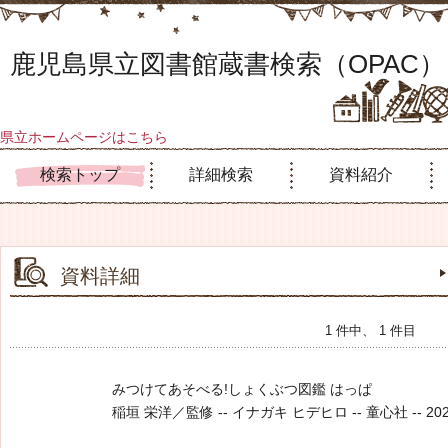
鹿児島県立図書館蔵書検索（OPAC）
県立ホームページはこちら
検索トップ
詳細検索
資料紹介
資料詳細
1 件中、 1 件目
みつけてあそべる!しょくぶつ図鑑 はっぱ
稲垣 栄洋／監修 -- イナガキ ヒデヒロ -- 童心社 -- 2026.