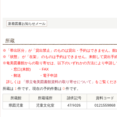
新着図書お知らせメール
所蔵
※「帯出区分」が「貸出禁止」のものは貸出・予約はできません。館
※「状態」 が「在架」 のものは予約はできません。来館して貸出手
※奄美図書館からの取り寄せは、以下のいずれかの方法により申請し
・窓口(来館) ・FAX
・郵送 ・電子申請
詳しくは
「県立奄美図書館資料の取り寄せについて」
をご覧くださ
所蔵は
1
件です。現在の予約件数は
0
件です。
所蔵館
所蔵場所
請求記号
資料コード
県図児童
児童文化室
47/ﾄ026
0121559868