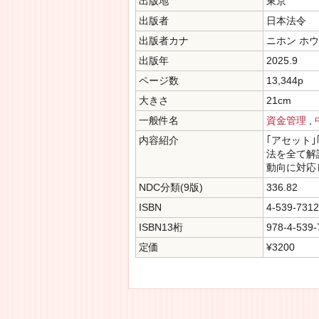
出版地
東京
出版者
日本法令
出版者カナ
ニホン ホ
出版年
2025.9
ページ数
13,344p
大きさ
21cm
一般件名
資金管理
,
内容紹介
｢アセット
法を全て解
動向に対応
NDC分類(9版)
336.82
ISBN
4-539-7312
ISBN13桁
978-4-539-
定価
¥3200