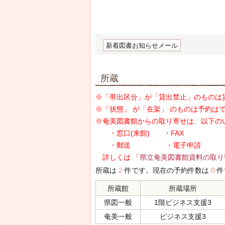
新着図書お知らせメール
所蔵
※「帯出区分」が「貸出禁止」のものは
※「状態」 が「在架」 のものは予約は
※奄美図書館からの取り寄せは、以下の
・窓口(来館) ・FAX
・郵送 ・電子申請
詳しくは
「県立奄美図書館資料の取り
所蔵は
2
件です。現在の予約件数は
0
件
所蔵館
所蔵場所
県図一般
1階ビジネス支援3
奄美一般
ビジネス支援3