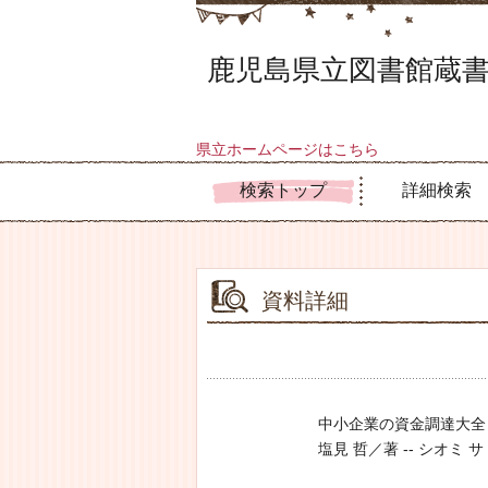
鹿児島県立図書館蔵書
県立ホームページはこちら
検索トップ
詳細検索
資料詳細
中小企業の資金調達大全
塩見 哲／著 -- シオミ サトシ 