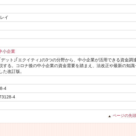
ウレイ
中小企業
｣｢デット｣｢エクイティ｣の3つの分野から、中小企業が活用できる資金調
説する。コロナ後の中小企業の資金需要を踏まえ、法改正や最新の知識
した改訂版。
8-4
73128-4
ページの先