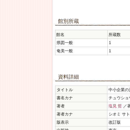
館別所蔵
館名
所蔵数
県図一般
1
奄美一般
1
資料詳細
タイトル
中小企業の
書名カナ
チュウショウ
著者
塩見 哲
／
著者カナ
シオミ サ
版表示
改訂版