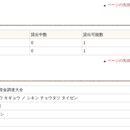
ページの先
貸出中数
貸出可能数
0
1
0
1
ページの先
資金調達大全
 キギョウ ノ シキン チョウタツ タイゼン
著
トシ