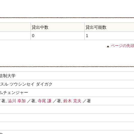
貸出中数
貸出可能数
0
1
ページの先
信制大学
 スル ツウシンセイ ダイガク
ムチェンジャー
著,
澁川 幸加
／著,
寺尾 謙
／著,
鈴木 克夫
／著