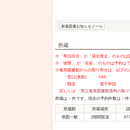
新着図書お知らせメール
所蔵
※「帯出区分」が「貸出禁止」のものは
※「状態」 が「在架」 のものは予約は
※奄美図書館からの取り寄せは、以下の
・窓口(来館) ・FAX
・郵送 ・電子申請
詳しくは
「県立奄美図書館資料の取り
所蔵は
1
件です。現在の予約件数は
0
件
所蔵館
所蔵場所
請
県図一般
2階閲覧室
377