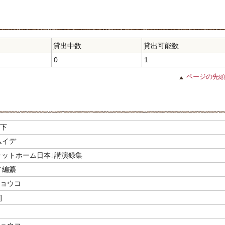
貸出中数
貸出可能数
0
1
ページの先
 下
ムイデ
ラットホーム日本｣講演録集
／編纂
キョウコ
]