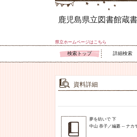
鹿児島県立図書館蔵書
県立ホームページはこちら
検索トップ
詳細検索
資料詳細
夢を紡いで 下
中山 恭子／編纂 -- ナカヤマ 