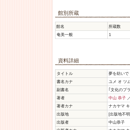
館別所蔵
館名
所蔵数
奄美一般
1
資料詳細
タイトル
夢を紡いで
書名カナ
ユメ オ ツ
副書名
｢文化のプ
著者
中山 恭子
著者カナ
ナカヤマ 
出版地
[出版地不明
出版者
中山恭子