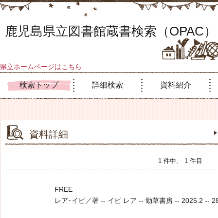
鹿児島県立図書館蔵書検索（OPAC）
県立ホームページはこちら
検索トップ
詳細検索
資料紹介
資料詳細
1 件中、 1 件目
FREE
レア･イピ／著 -- イピ レア -- 勁草書房 -- 2025.2 -- 28