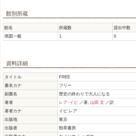
館別所蔵
館名
所蔵数
貸出中数
県図一般
1
0
資料詳細
タイトル
FREE
書名カナ
フリー
副書名
歴史の終わりで大人になる
著者
レア･イピ
／著,
山田 文
／訳
著者カナ
イピ レア
出版地
東京
出版者
勁草書房