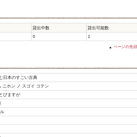
貸出中数
貸出可能数
0
1
ページの先
読む日本のすごい古典
ム ニホン ノ スゴイ コテン
とびますが
著
ボル