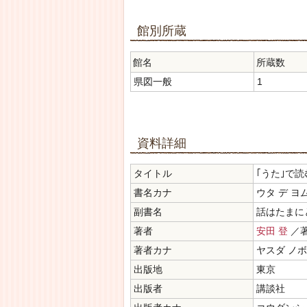
館別所蔵
館名
所蔵数
県図一般
1
資料詳細
タイトル
｢うた｣で
書名カナ
ウタ デ ヨ
副書名
話はたまに
著者
安田 登
／
著者カナ
ヤスダ ノ
出版地
東京
出版者
講談社