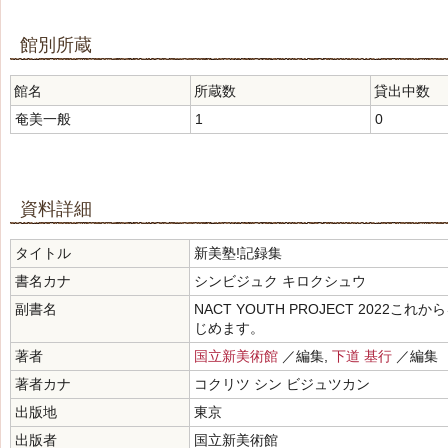
館別所蔵
館名
所蔵数
貸出中数
奄美一般
1
0
資料詳細
タイトル
新美塾!記録集
書名カナ
シンビジュク キロクシュウ
副書名
NACT YOUTH PROJECT 202
じめます。
著者
国立新美術館
／編集,
下道 基行
／編集
著者カナ
コクリツ シン ビジュツカン
出版地
東京
出版者
国立新美術館