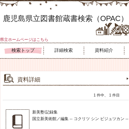
鹿児島県立図書館蔵書検索（OPAC）
県立ホームページはこちら
検索トップ
詳細検索
資料紹介
資料詳細
1 件中、 1 件目
新美塾!記録集
国立新美術館／編集 -- コクリツ シン ビジュツカン -- 国立新