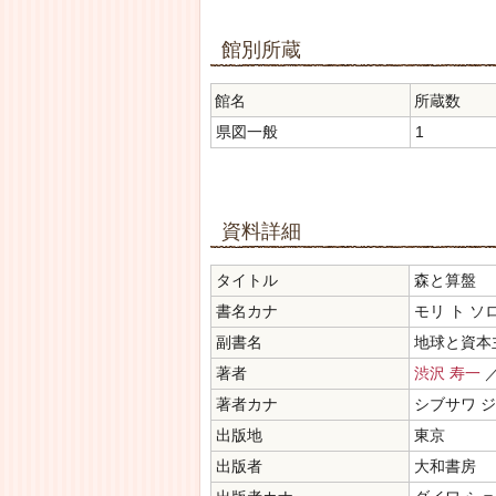
館別所蔵
館名
所蔵数
県図一般
1
資料詳細
タイトル
森と算盤
書名カナ
モリ ト ソ
副書名
地球と資本
著者
渋沢 寿一
著者カナ
シブサワ 
出版地
東京
出版者
大和書房