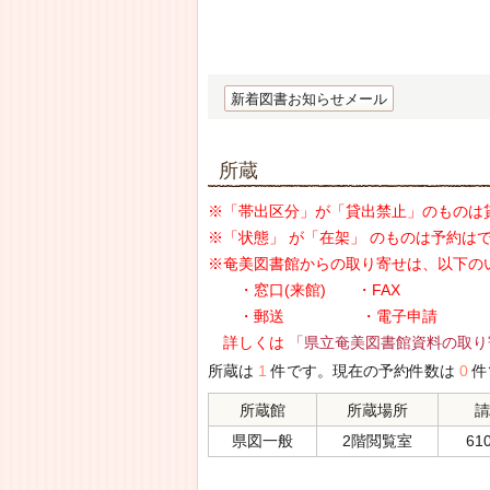
新着図書お知らせメール
所蔵
※「帯出区分」が「貸出禁止」のものは
※「状態」 が「在架」 のものは予約は
※奄美図書館からの取り寄せは、以下の
・窓口(来館) ・FAX
・郵送 ・電子申請
詳しくは
「県立奄美図書館資料の取り
所蔵は
1
件です。現在の予約件数は
0
件
所蔵館
所蔵場所
請
県図一般
2階閲覧室
610