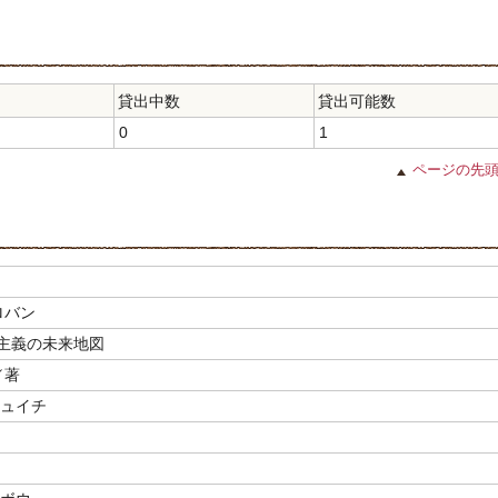
貸出中数
貸出可能数
0
1
ページの先
ロバン
主義の未来地図
／著
ジュイチ