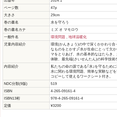
出版年
2024.1
ページ数
47p
大きさ
29cm
巻の書名
水を守ろう
巻の書名カナ
ミズ オ マモロウ
一般件名
環境問題
,
地球温暖化
児童内容紹介
環境(かんきょう)の中で深くかかわり合
なものをとかす｣｢水が生命にとって欠か
マをとりあげ、水の基本的なはたらき、
体験、最先端(さいせんたん)の科学技術
内容紹介
私たちの命の源である｢水｣を守るために
水に関わる環境問題、簡単な実験などを
コピーして使えるワークシート付き。
NDC分類(9版)
519
ISBN
4-265-09161-4
ISBN13桁
978-4-265-09161-4
定価
¥3200