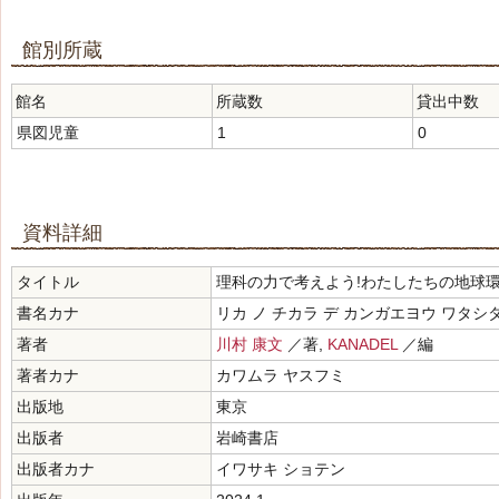
館別所蔵
館名
所蔵数
貸出中数
県図児童
1
0
資料詳細
タイトル
理科の力で考えよう!わたしたちの地球環
書名カナ
リカ ノ チカラ デ カンガエヨウ ワタシ
著者
川村 康文
／著,
KANADEL
／編
著者カナ
カワムラ ヤスフミ
出版地
東京
出版者
岩崎書店
出版者カナ
イワサキ ショテン