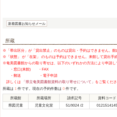
新着図書お知らせメール
所蔵
※「帯出区分」が「貸出禁止」のものは貸出・予約はできません。館
※「状態」 が「在架」 のものは予約はできません。来館して貸出手
※奄美図書館からの取り寄せは、以下のいずれかの方法により申請し
・窓口(来館) ・FAX
・郵送 ・電子申請
詳しくは
「県立奄美図書館資料の取り寄せについて」
をご覧くださ
所蔵は
1
件です。現在の予約件数は
0
件です。
所蔵館
所蔵場所
請求記号
資料コード
県図児童
児童文化室
51/ｶ024 /2
012151414