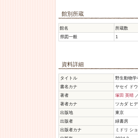
館別所蔵
館名
所蔵数
県図一般
1
資料詳細
タイトル
野生動物学
書名カナ
ヤセイ ドウ
著者
塚田 英晴
著者カナ
ツカダ ヒ
出版地
東京
出版者
緑書房
出版者カナ
ミドリ シ