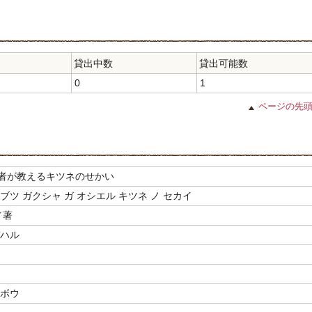
貸出中数
貸出可能数
0
1
ページの先
者が教えるキツネのせかい
ブツ ガクシャ ガ オシエル キツネ ノ セカイ
／著
デハル
ョボウ