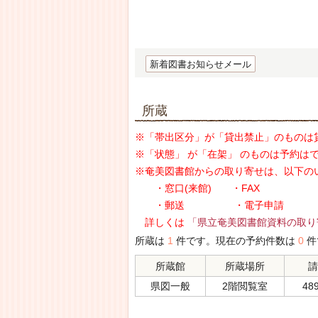
新着図書お知らせメール
所蔵
※「帯出区分」が「貸出禁止」のものは
※「状態」 が「在架」 のものは予約は
※奄美図書館からの取り寄せは、以下の
・窓口(来館) ・FAX
・郵送 ・電子申請
詳しくは
「県立奄美図書館資料の取り
所蔵は
1
件です。現在の予約件数は
0
件
所蔵館
所蔵場所
請
県図一般
2階閲覧室
489