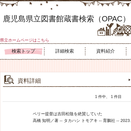
鹿児島県立図書館蔵書検索（OPAC）
県立ホームページはこちら
検索トップ
詳細検索
資料紹介
資料詳細
1 件中、 1 件目
ペリー提督は吉田松陰を絶賛していた
高橋 知明／著 -- タカハシ トモアキ -- 育鵬社 -- 2023.12