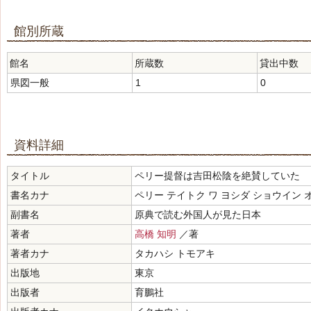
館別所蔵
館名
所蔵数
貸出中数
県図一般
1
0
資料詳細
タイトル
ペリー提督は吉田松陰を絶賛していた
書名カナ
ペリー テイトク ワ ヨシダ ショウイン 
副書名
原典で読む外国人が見た日本
著者
高橋 知明
／著
著者カナ
タカハシ トモアキ
出版地
東京
出版者
育鵬社