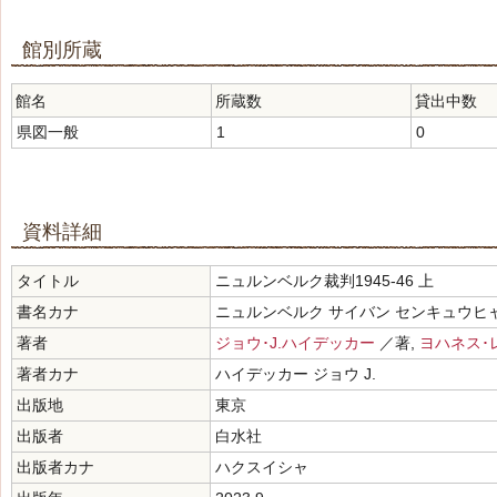
館別所蔵
館名
所蔵数
貸出中数
県図一般
1
0
資料詳細
タイトル
ニュルンベルク裁判1945-46 上
書名カナ
ニュルンベルク サイバン センキュウヒ
著者
ジョウ･J.ハイデッカー
／著,
ヨハネス･
著者カナ
ハイデッカー ジョウ J.
出版地
東京
出版者
白水社
出版者カナ
ハクスイシャ