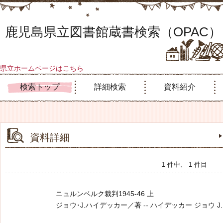
鹿児島県立図書館蔵書検索（OPAC）
県立ホームページはこちら
検索トップ
詳細検索
資料紹介
資料詳細
1 件中、 1 件目
ニュルンベルク裁判1945-46 上
ジョウ･J.ハイデッカー／著 -- ハイデッカー ジョウ J. -- 白水