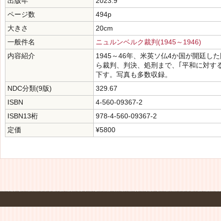
出版年
2023.9
ページ数
494p
大きさ
20cm
一般件名
ニュルンベルク裁判(1945～1946)
内容紹介
1945～46年、米英ソ仏4か国が開廷
ら裁判、判決、処刑まで、｢平和に対する
下す。写真も多数収録。
NDC分類(9版)
329.67
ISBN
4-560-09367-2
ISBN13桁
978-4-560-09367-2
定価
¥5800