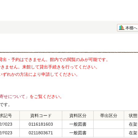
本棚へ
貸出・予約はできません。館内での閲覧のみが可能です。
できません。来館して貸出手続きを行ってください。
いずれかの方法により申請してください。
寄せについて」
をご覧ください。
です。
求記号
資料コード
資料区分
帯出区分
状態
2/ﾌ023
0116181603
一般図書
在架
2/ﾅ023
0211803671
一般図書
在架