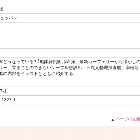
版
シュッパン
体どうなっている? ｢船体解剖図｣第2弾。最新カーフェリーから懐かし
リー、乗ることのできないケーブル敷設船、三次元物理探査船、南極観
船の内部をイラストとともに紹介する。
7-1
-1327-1
ページの先