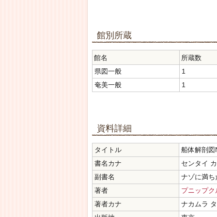
館別所蔵
館名
所蔵数
県図一般
1
奄美一般
1
資料詳細
タイトル
船体解剖図
書名カナ
センタイ 
副書名
ナゾに満ち
著者
プニップク
著者カナ
ナカムラ 