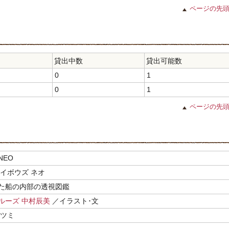
ページの先
貸出中数
貸出可能数
0
1
0
1
ページの先
NEO
カイボウズ ネオ
た船の内部の透視図鑑
ルーズ 中村辰美
／イラスト･文
タツミ