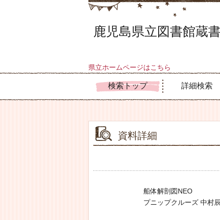
鹿児島県立図書館蔵書
県立ホームページはこちら
検索トップ
詳細検索
資料詳細
船体解剖図NEO
プニップクルーズ 中村辰美／イ