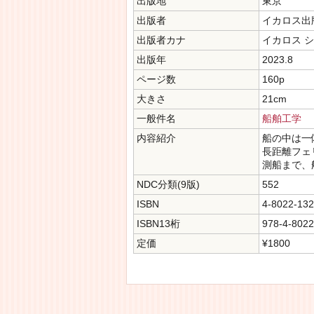
出版地
東京
出版者
イカロス出
出版者カナ
イカロス 
出版年
2023.8
ページ数
160p
大きさ
21cm
一般件名
船舶工学
内容紹介
船の中は一
長距離フェ
測船まで、
NDC分類(9版)
552
ISBN
4-8022-132
ISBN13桁
978-4-8022
定価
¥1800