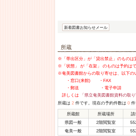
新着図書お知らせメール
所蔵
※「帯出区分」が「貸出禁止」のものは
※「状態」 が「在架」 のものは予約は
※奄美図書館からの取り寄せは、以下の
・窓口(来館) ・FAX
・郵送 ・電子申請
詳しくは
「県立奄美図書館資料の取り
所蔵は
2
件です。現在の予約件数は
0
件
所蔵館
所蔵場所
請
県図一般
2階閲覧室
55
奄美一般
2階閲覧室
55