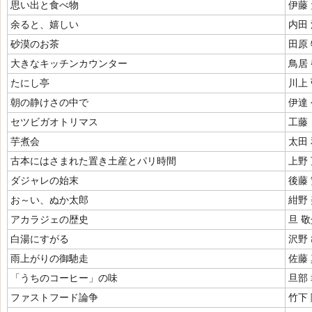
思い出と食べ物
伊藤
余ると、嬉しい
内田
砂漠のお茶
田原
大きなキッチンカウンター
鳥居
たにし亭
川上
朝の静けさの中で
伊達
セツビガオトリマス
工藤
芋煮会
太田
古本にはさまれた置き土産とパリ時間
上野
ダジャレの始末
後藤
お～い、ぬか太郎
紺野
アカラジェの歴史
旦 
白湯にすがる
沢野
雨上がりの御馳走
佐藤
「うちのコーヒー」の味
旦部
ファストフード論争
竹下