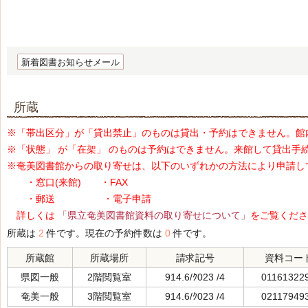
新着図書お知らせメール
所蔵
※「帯出区分」が「貸出禁止」のものは貸出・予約はできません。館
※「状態」 が「在架」 のものは予約はできません。来館して貸出手
※奄美図書館からの取り寄せは、以下のいずれかの方法により申請し
・窓口(来館) ・FAX
・郵送 ・電子申請
詳しくは
「県立奄美図書館資料の取り寄せについて」
をご覧くださ
所蔵は
2
件です。現在の予約件数は
0
件です。
所蔵館
所蔵場所
請求記号
資料コー
県図一般
2階閲覧室
914.6/ｸ023 /4
01161322
奄美一般
3階閲覧室
914.6/ｸ023 /4
02117949