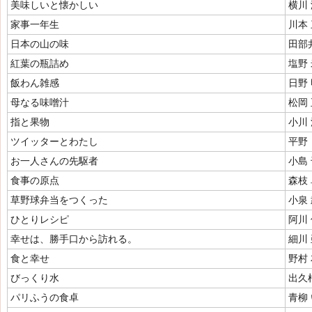
美味しいと懐かしい
横川
家事一年生
川本
日本の山の味
田部
紅葉の瓶詰め
塩野
飯わん雑感
日野
母なる味噌汁
松岡
指と果物
小川
ツイッターとわたし
平野
お一人さんの先駆者
小島
食事の原点
森枝
草野球弁当をつくった
小泉
ひとりレシピ
阿川
幸せは、勝手口から訪れる。
細川
食と幸せ
野村
びっくり水
出久
パリふうの食卓
青柳