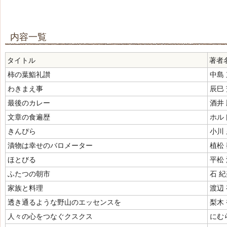
内容一覧
タイトル
著者
柿の葉鮨礼讃
中島
わきまえ事
辰巳
最後のカレー
酒井
文章の食遍歴
ホル
きんぴら
小川
漬物は幸せのバロメーター
植松
ほとびる
平松
ふたつの朝市
石 
家族と料理
渡辺
透き通るような野山のエッセンスを
梨木
人々の心をつなぐクスクス
にむ