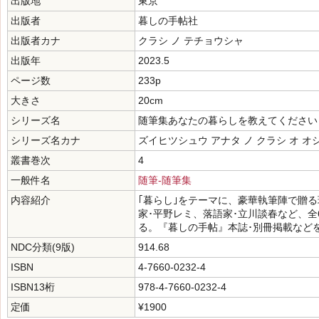
出版地
東京
出版者
暮しの手帖社
出版者カナ
クラシ ノ テチョウシャ
出版年
2023.5
ページ数
233p
大きさ
20cm
シリーズ名
随筆集あなたの暮らしを教えてください
シリーズ名カナ
ズイヒツシュウ アナタ ノ クラシ オ オ
叢書巻次
4
一般件名
随筆-随筆集
内容紹介
｢暮らし｣をテーマに、豪華執筆陣で贈
家･平野レミ、落語家･立川談春など、全
る。『暮しの手帖』本誌･別冊掲載など
NDC分類(9版)
914.68
ISBN
4-7660-0232-4
ISBN13桁
978-4-7660-0232-4
定価
¥1900