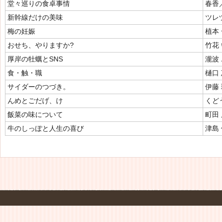
堂々巡りの食卓事情
春香
新幹線だけの美味
ツレ
梅の妊娠
植本
おせち、やりますか?
竹花
厚岸の牡蠣とSNS
瀧波
食・触・職
樋口
サイダーのつづき。
伊藤
んめとごだげ、け
くど
飯菜の味について
町田
牛のしっぽと人生の喜び
津島