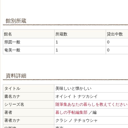
館別所蔵
館名
所蔵数
貸出中数
県図一般
1
0
奄美一般
1
0
資料詳細
タイトル
美味しいと懐かしい
書名カナ
オイシイ ト ナツカシイ
シリーズ名
随筆集あなたの暮らしを教えてください
著者
暮しの手帖編集部
／編
著者カナ
クラシ ノ テチョウシャ