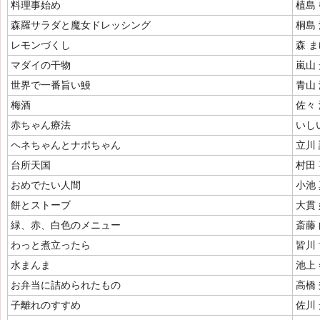
料理事始め
植島
森羅サラダと魔女ドレッシング
桐島
レモンづくし
森 
マダイの干物
嵐山
世界で一番旨い鰻
青山
梅酒
佐々
赤ちゃん療法
いし
ヘネちゃんとナポちゃん
立川
台所天国
村田
おめでたい人間
小池
餅とストーブ
大貫
緑、赤、白色のメニュー
斎藤
わっと煮立ったら
皆川
水まんま
池上
お弁当に詰められたもの
高橋
子離れのすすめ
佐川