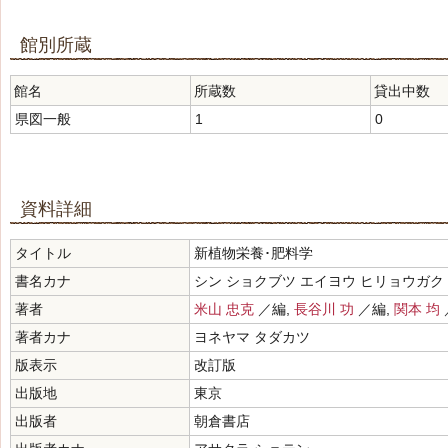
館別所蔵
館名
所蔵数
貸出中数
県図一般
1
0
資料詳細
タイトル
新植物栄養･肥料学
書名カナ
シン ショクブツ エイヨウ ヒリョウガク
著者
米山 忠克
／編,
長谷川 功
／編,
関本 均
著者カナ
ヨネヤマ タダカツ
版表示
改訂版
出版地
東京
出版者
朝倉書店