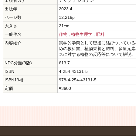
出版者カナ
アサクラ ショテン
出版年
2023.4
ページ数
12,216p
大きさ
21cm
一般件名
作物
,
植物生理学
,
肥料
内容紹介
実学的学問として密接に結びついている
めの教科書。植物栄養と肥料、多量元素
スに対する植物の反応等について解説。
NDC分類(9版)
613.7
ISBN
4-254-43131-5
ISBN13桁
978-4-254-43131-5
定価
¥3600