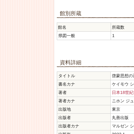
館別所蔵
館名
所蔵数
県図一般
1
資料詳細
タイトル
啓蒙思想の
書名カナ
ケイモウ シ
著者
日本18世
著者カナ
ニホン ジ
出版地
東京
出版者
丸善出版
出版者カナ
マルゼン 