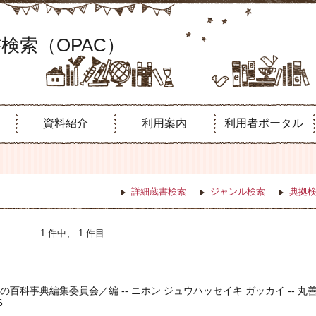
検索（OPAC）
資料紹介
利用案内
利用者ポータル
詳細蔵書検索
ジャンル検索
典拠
1 件中、 1 件目
百科事典編集委員会／編 -- ニホン ジュウハッセイキ ガッカイ -- 丸
6