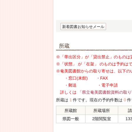
新着図書お知らせメール
所蔵
※「帯出区分」が「貸出禁止」のものは
※「状態」 が「在架」 のものは予約は
※奄美図書館からの取り寄せは、以下の
・窓口(来館) ・FAX
・郵送 ・電子申請
詳しくは
「県立奄美図書館資料の取り
所蔵は
1
件です。現在の予約件数は
0
件
所蔵館
所蔵場所
請
県図一般
2階閲覧室
133