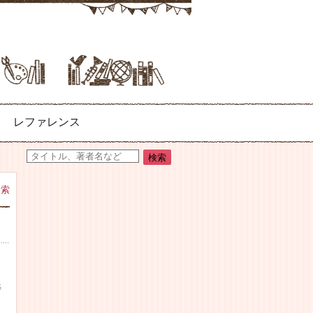
レファレンス
検索
善