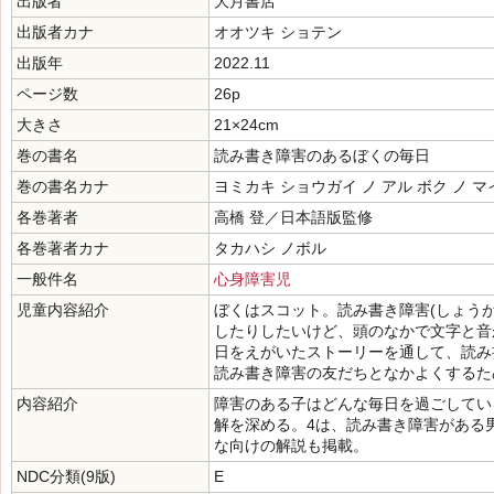
出版者
大月書店
出版者カナ
オオツキ ショテン
出版年
2022.11
ページ数
26p
大きさ
21×24cm
巻の書名
読み書き障害のあるぼくの毎日
巻の書名カナ
ヨミカキ ショウガイ ノ アル ボク ノ 
各巻著者
高橋 登／日本語版監修
各巻著者カナ
タカハシ ノボル
一般件名
心身障害児
児童内容紹介
ぼくはスコット。読み書き障害(しょうが
したりしたいけど、頭のなかで文字と音
日をえがいたストーリーを通して、読み
読み書き障害の友だちとなかよくするた
内容紹介
障害のある子はどんな毎日を過ごしてい
解を深める。4は、読み書き障害がある
な向けの解説も掲載。
NDC分類(9版)
E