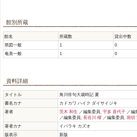
館別所蔵
館名
所蔵数
貸出中数
県図一般
1
0
奄美一般
1
0
資料詳細
タイトル
角川俳句大歳時記 夏
書名カナ
カドカワ ハイク ダイサイジキ
著者
茨木 和生
／編集委員,
宇多 喜代子
／編
／編集委員,
長谷川 櫂
／編集委員,
堀切
著者カナ
イバラキ カズオ
版表示
新版