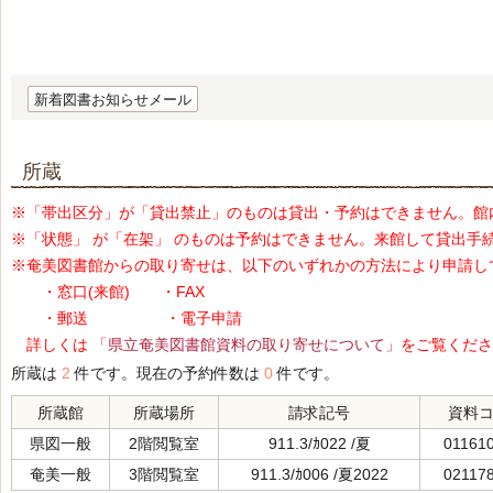
新着図書お知らせメール
所蔵
※「帯出区分」が「貸出禁止」のものは貸出・予約はできません。館
※「状態」 が「在架」 のものは予約はできません。来館して貸出手
※奄美図書館からの取り寄せは、以下のいずれかの方法により申請し
・窓口(来館) ・FAX
・郵送 ・電子申請
詳しくは
「県立奄美図書館資料の取り寄せについて」
をご覧くださ
所蔵は
2
件です。現在の予約件数は
0
件です。
所蔵館
所蔵場所
請求記号
資料
県図一般
2階閲覧室
911.3/ｶ022 /夏
01161
奄美一般
3階閲覧室
911.3/ｶ006 /夏2022
02117