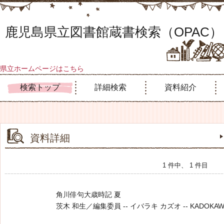
鹿児島県立図書館蔵書検索（OPAC）
県立ホームページはこちら
検索トップ
詳細検索
資料紹介
資料詳細
1 件中、 1 件目
角川俳句大歳時記 夏
茨木 和生／編集委員 -- イバラキ カズオ -- KADOKAWA -- 