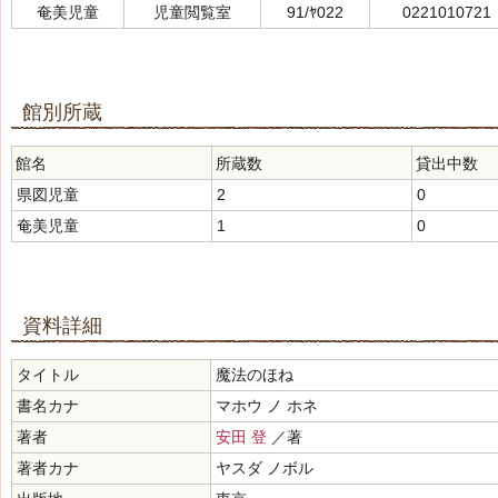
奄美児童
児童閲覧室
91/ﾔ022
0221010721
館別所蔵
館名
所蔵数
貸出中数
県図児童
2
0
奄美児童
1
0
資料詳細
タイトル
魔法のほね
書名カナ
マホウ ノ ホネ
著者
安田 登
／著
著者カナ
ヤスダ ノボル