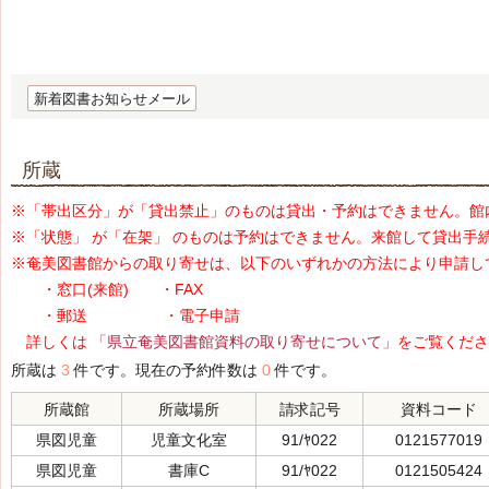
新着図書お知らせメール
所蔵
※「帯出区分」が「貸出禁止」のものは貸出・予約はできません。館
※「状態」 が「在架」 のものは予約はできません。来館して貸出手
※奄美図書館からの取り寄せは、以下のいずれかの方法により申請し
・窓口(来館) ・FAX
・郵送 ・電子申請
詳しくは
「県立奄美図書館資料の取り寄せについて」
をご覧くださ
所蔵は
3
件です。現在の予約件数は
0
件です。
所蔵館
所蔵場所
請求記号
資料コード
県図児童
児童文化室
91/ﾔ022
0121577019
県図児童
書庫C
91/ﾔ022
0121505424