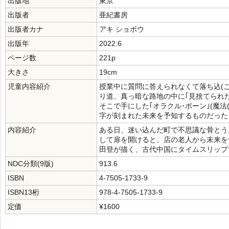
出版地
東京
出版者
亜紀書房
出版者カナ
アキ ショボウ
出版年
2022.6
ページ数
221p
大きさ
19cm
児童内容紹介
授業中に質問に答えられなくて落ち込(
り道、真っ暗な路地の中に｢見捨てられ
そこで手にした｢オラクル･ボーン｣(魔法
字が刻まれた未来を予知するものだった
内容紹介
ある日、迷い込んだ町で不思議な骨とう
して扉を開けると、店の老人から未来を
田登が描く、古代中国にタイムスリップ
NDC分類(9版)
913.6
ISBN
4-7505-1733-9
ISBN13桁
978-4-7505-1733-9
定価
¥1600