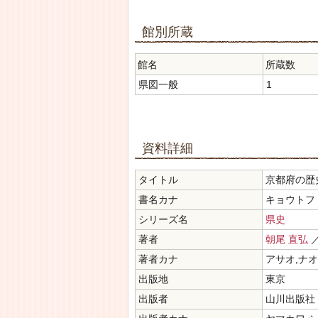
館別所蔵
館名
所蔵数
県図一般
1
資料詳細
タイトル
京都府の歴
書名カナ
キョウトフ 
シリーズ名
県史
著者
朝尾 直弘
／
著者カナ
アサオ,ナ
出版地
東京
出版者
山川出版社