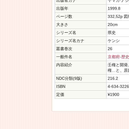
出版者カナ
ヤマカワ 
出版年
1999.8
ページ数
332,52p 
大きさ
20cm
シリーズ名
県史
シリーズ名カナ
ケンシ
叢書巻次
26
一般件名
京都府-歴
内容紹介
壬権と開発
権…と、原
NDC分類(9版)
216.2
ISBN
4-634-3226
定価
¥1900