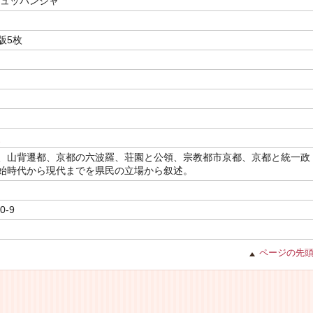
シュッパンシャ
図版5枚
史
、山背遷都、京都の六波羅、荘園と公領、宗教都市京都、京都と統一政
始時代から現代までを県民の立場から叙述。
0-9
ページの先