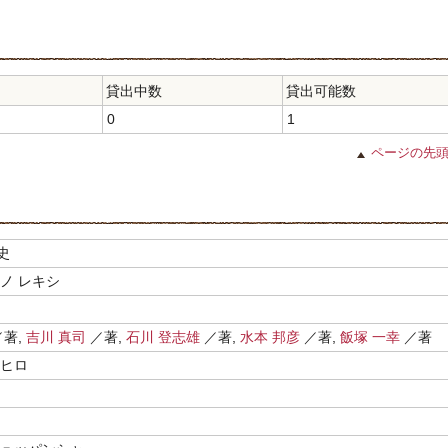
貸出中数
貸出可能数
0
1
ページの先
史
ノ レキシ
著,
吉川 真司
／著,
石川 登志雄
／著,
水本 邦彦
／著,
飯塚 一幸
／著
オヒロ