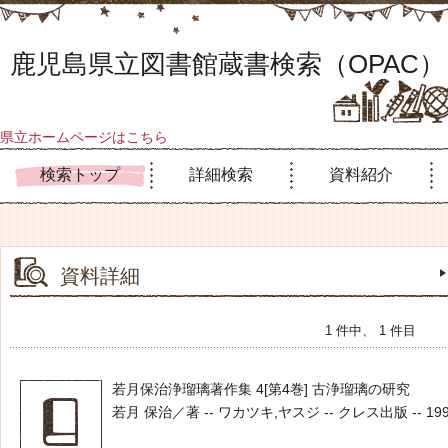
鹿児島県立図書館蔵書検索（OPAC）
県立ホームページはこちら
検索トップ
詳細検索
資料紹介
資料詳細
1 件中、 1 件目
若月保治浄瑠璃著作集 4[第4巻] 古浄瑠璃の研究
若月 保治／著 -- ワカツキ,ヤスジ -- クレス出版 -- 1998.1