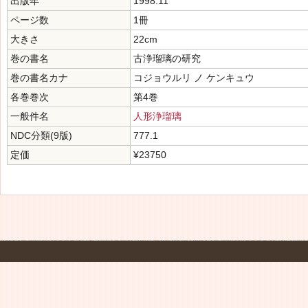
出版年
1998.11
ページ数
1冊
大きさ
22cm
巻の書名
古浄瑠璃の研究
巻の書名カナ
コジョウルリ ノ ケンキュウ
各巻巻次
第4巻
一般件名
人形浄瑠璃
NDC分類(9版)
777.1
定価
¥23750