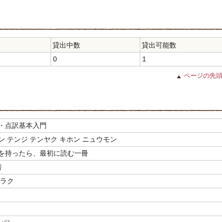
貸出中数
貸出可能数
0
1
ページの先
・点訳基本入門
ン テンジ テンヤク キホン ニュウモン
を持ったら、最初に読む一冊
著
ヒラク