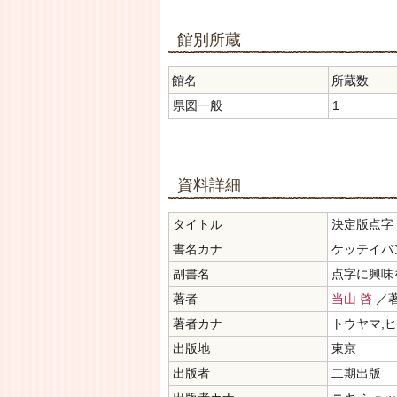
館別所蔵
館名
所蔵数
県図一般
1
資料詳細
タイトル
決定版点字
書名カナ
ケッテイバ
副書名
点字に興味
著者
当山 啓
／
著者カナ
トウヤマ,
出版地
東京
出版者
二期出版