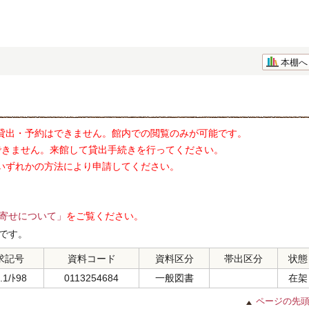
本棚へ
貸出・予約はできません。館内での閲覧のみが可能です。
できません。来館して貸出手続きを行ってください。
いずれかの方法により申請してください。
寄せについて」
をご覧ください。
です。
求記号
資料コード
資料区分
帯出区分
状態
.1/ﾄ98
0113254684
一般図書
在架
ページの先