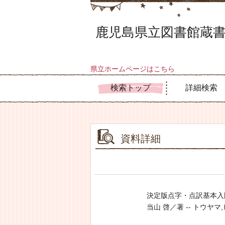
鹿児島県立図書館蔵書
県立ホームページはこちら
検索トップ
詳細検索
資料詳細
決定版点字・点訳基本入
当山 啓／著 -- トウヤマ,ヒラク