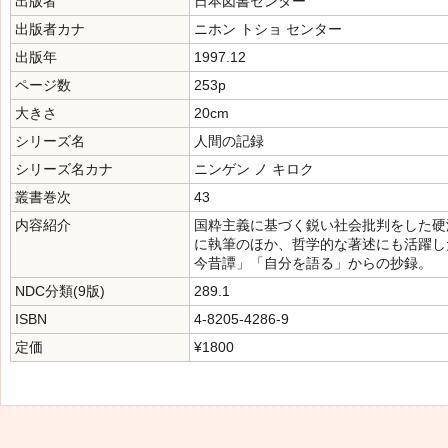
出版者
日本図書センター
出版者カナ
ニホン トショ センター
出版年
1997.12
ページ数
253p
大きさ
20cm
シリーズ名
人間の記録
シリーズ名カナ
ニンゲン ノ キロク
叢書巻次
43
内容紹介
国粋主義に基づく鋭い社会批判をした硬
に執筆のほか、哲学的な著述にも活躍し
今昔譚」「自分を語る」からの抄録。
NDC分類(9版)
289.1
ISBN
4-8205-4286-9
定価
¥1800