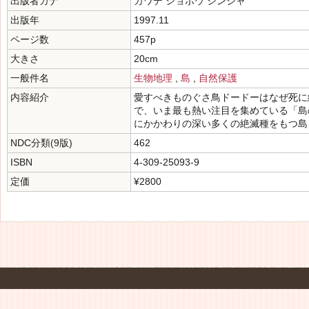
出版者カナ
カワデ ショボウ シンシャ
出版年
1997.11
ページ数
457p
大きさ
20cm
一般件名
生物地理
,
島
,
自然保護
内容紹介
愛すべきものぐさ鳥ドードーはなぜ死に
で、いま最も熱い注目を集めている「島
にかかわりの深い多くの絶滅種をもつ島
NDC分類(9版)
462
ISBN
4-309-25093-9
定価
¥2800