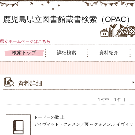
鹿児島県立図書館蔵書検索（OPAC）
県立ホームページはこちら
検索トップ
詳細検索
資料紹介
資料詳細
1 件中、 1 件目
ドードーの歌 上
デイヴィッド・クォメン／著 -- クォメン,デイヴィッド -- 河