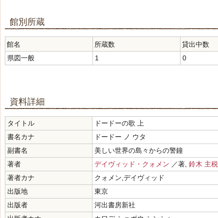
館別所蔵
館名
所蔵数
貸出中数
県図一般
1
0
資料詳細
タイトル
ドードーの歌 上
書名カナ
ドードー ノ ウタ
副書名
美しい世界の島々からの警鐘
著者
デイヴィッド・クォメン
／著,
鈴木 主税
著者カナ
クォメン,デイヴィッド
出版地
東京
出版者
河出書房新社