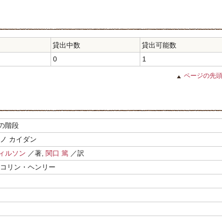
貸出中数
貸出可能数
0
1
ページの先
の階段
ノ カイダン
ィルソン
／著,
関口 篤
／訳
,コリン・ヘンリー