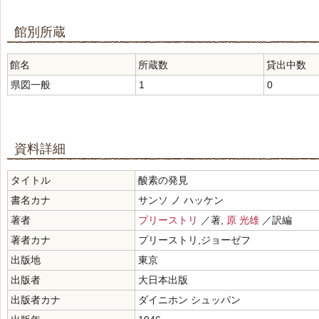
館別所蔵
館名
所蔵数
貸出中数
県図一般
1
0
資料詳細
タイトル
酸素の発見
書名カナ
サンソ ノ ハッケン
著者
プリーストリ
／著,
原 光雄
／訳編
著者カナ
プリーストリ,ジョーゼフ
出版地
東京
出版者
大日本出版
出版者カナ
ダイニホン シュッパン