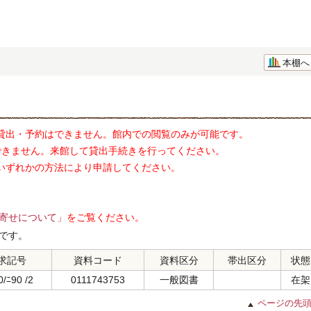
本棚へ
貸出・予約はできません。館内での閲覧のみが可能です。
できません。来館して貸出手続きを行ってください。
いずれかの方法により申請してください。
寄せについて」
をご覧ください。
です。
求記号
資料コード
資料区分
帯出区分
状態
/ﾆ90 /2
0111743753
一般図書
在架
ページの先