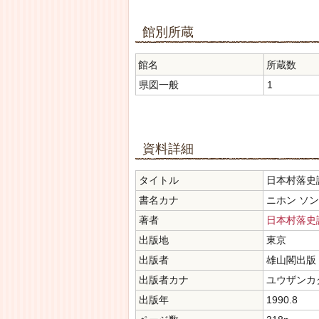
館別所蔵
館名
所蔵数
県図一般
1
資料詳細
タイトル
日本村落史講
書名カナ
ニホン ソ
著者
日本村落史
出版地
東京
出版者
雄山閣出版
出版者カナ
ユウザンカ
出版年
1990.8