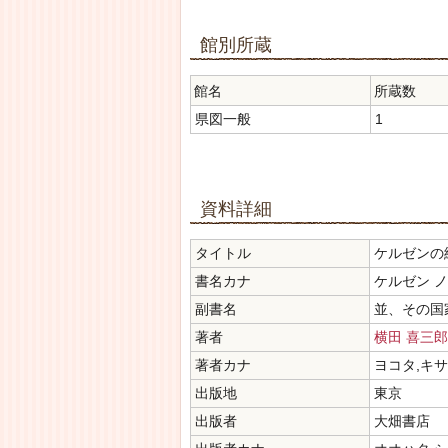
館別所蔵
館名
所蔵数
県図一般
1
資料詳細
タイトル
ケルゼンの
書名カナ
ケルゼン ノ
副書名
並、その国
著者
横田 喜三郎
著者カナ
ヨコタ,キ
出版地
東京
出版者
大畑書店