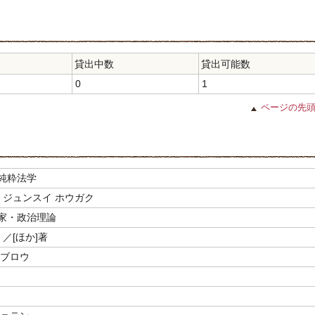
貸出中数
貸出可能数
0
1
ページの先
純粋法学
 ジュンスイ ホウガク
家・政治理論
／[ほか]著
サブロウ