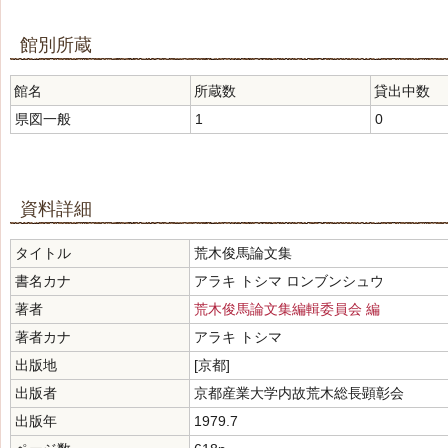
館別所蔵
館名
所蔵数
貸出中数
県図一般
1
0
資料詳細
タイトル
荒木俊馬論文集
書名カナ
アラキ トシマ ロンブンシュウ
著者
荒木俊馬論文集編輯委員会 編
著者カナ
アラキ トシマ
出版地
[京都]
出版者
京都産業大学内故荒木総長顕彰会
出版年
1979.7