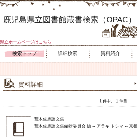
鹿児島県立図書館蔵書検索（OPAC）
県立ホームページはこちら
検索トップ
詳細検索
資料紹介
資料詳細
1 件中、 1 件目
荒木俊馬論文集
荒木俊馬論文集編輯委員会 編 -- アラキ トシマ -- 京都産