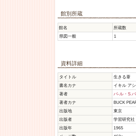
館別所蔵
館名
所蔵数
県図一般
1
資料詳細
タイトル
生きる葦
書名カナ
イキル アシ
著者
パ-ル・S.
著者カナ
BUCK PEA
出版地
東京
出版者
学習研究社
出版年
1965