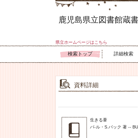
鹿児島県立図書館蔵書
県立ホームページはこちら
検索トップ
詳細検索
資料詳細
生きる葦
パ-ル・S.バック 著 -- BUC