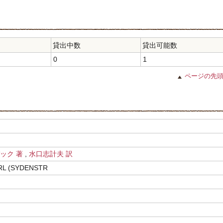
貸出中数
貸出可能数
0
1
ページの先
バック 著
,
水口志計夫 訳
RL (SYDENSTR