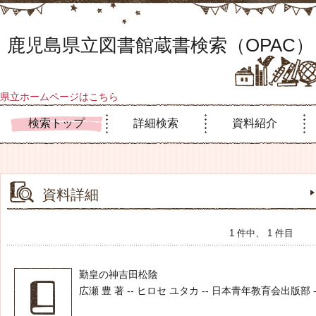
鹿児島県立図書館蔵書検索（OPAC）
県立ホームページはこちら
検索トップ
詳細検索
資料紹介
資料詳細
1 件中、 1 件目
勤皇の神吉田松陰
広瀬 豊 著 -- ヒロセ ユタカ -- 日本青年教育会出版部 -- 1