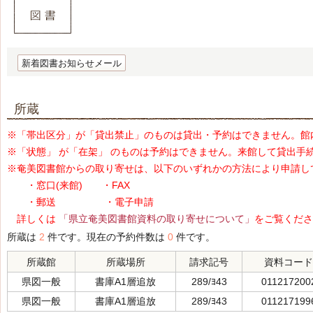
新着図書お知らせメール
所蔵
※「帯出区分」が「貸出禁止」のものは貸出・予約はできません。館
※「状態」 が「在架」 のものは予約はできません。来館して貸出手
※奄美図書館からの取り寄せは、以下のいずれかの方法により申請し
・窓口(来館) ・FAX
・郵送 ・電子申請
詳しくは
「県立奄美図書館資料の取り寄せについて」
をご覧くださ
所蔵は
2
件です。現在の予約件数は
0
件です。
所蔵館
所蔵場所
請求記号
資料コード
県図一般
書庫A1層追放
289/ﾖ43
011217200
県図一般
書庫A1層追放
289/ﾖ43
011217199