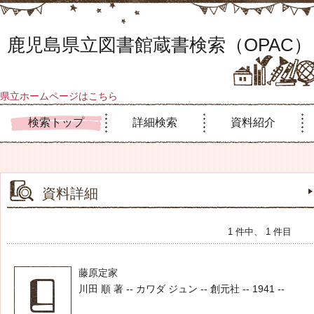
鹿児島県立図書館蔵書検索（OPAC）
県立ホームページはこちら
検索トップ
詳細検索
資料紹介
資料詳細
1 件中、 1 件目
藤原定家
川田 順 著 -- カワダ ジュン -- 創元社 -- 1941 --