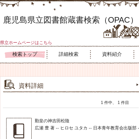
鹿児島県立図書館蔵書検索（OPAC）
県立ホームページはこちら
検索トップ
詳細検索
資料紹介
資料詳細
1 件中、 1 件目
勤皇の神吉田松陰
広瀬 豊 著 -- ヒロセ ユタカ -- 日本青年教育会出版部 -- 1