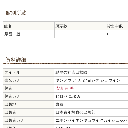
館別所蔵
館名
所蔵数
貸出中数
県図一般
1
0
資料詳細
タイトル
勤皇の神吉田松陰
書名カナ
キンノウ ノ カミ*ヨシダ ショウイン
著者
広瀬 豊 著
著者カナ
ヒロセ ユタカ
出版地
東京
出版者
日本青年教育会出版部
出版者カナ
ニホンセイネンキョウイクカイシュッパ