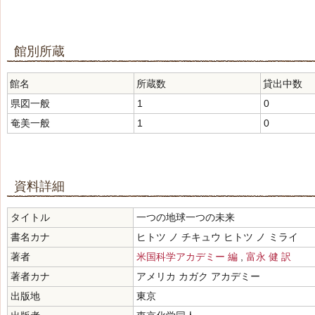
館別所蔵
館名
所蔵数
貸出中数
県図一般
1
0
奄美一般
1
0
資料詳細
タイトル
一つの地球一つの未来
書名カナ
ヒトツ ノ チキュウ ヒトツ ノ ミライ
著者
米国科学アカデミー 編
,
富永 健 訳
著者カナ
アメリカ カガク アカデミー
出版地
東京