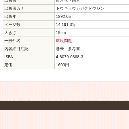
出版者
東京化学同人
出版者カナ
トウキョウカガクドウジン
出版年
1992.05
ページ数
14,191,31p
大きさ
19cm
一般件名
環境問題
内容細目注記
巻未：参考書
ISBN
4-8079-0368-3
定価
1600円