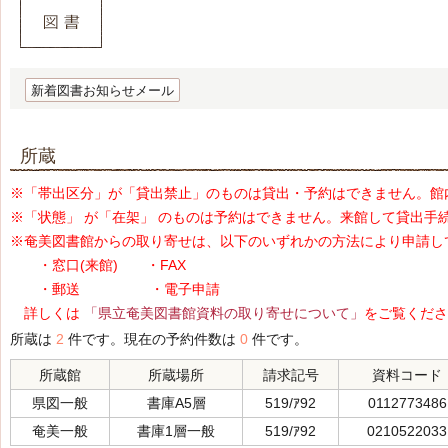
新着図書お知らせメール
所蔵
※「帯出区分」が「貸出禁止」のものは貸出・予約はできません。館
※「状態」 が「在架」 のものは予約はできません。来館して貸出手
※奄美図書館からの取り寄せは、以下のいずれかの方法により申請し
・窓口(来館) ・FAX
・郵送 ・電子申請
詳しくは
「県立奄美図書館資料の取り寄せについて」
をご覧くださ
所蔵は
2
件です。現在の予約件数は
0
件です。
所蔵館
所蔵場所
請求記号
資料コード
県図一般
書庫A5層
519/ｱ92
0112773486
奄美一般
書庫1層一般
519/ｱ92
0210522033