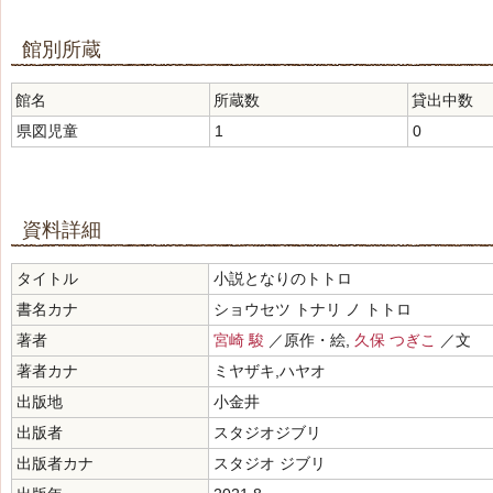
館別所蔵
館名
所蔵数
貸出中数
県図児童
1
0
資料詳細
タイトル
小説となりのトトロ
書名カナ
ショウセツ トナリ ノ トトロ
著者
宮崎 駿
／原作・絵,
久保 つぎこ
／文
著者カナ
ミヤザキ,ハヤオ
出版地
小金井
出版者
スタジオジブリ
出版者カナ
スタジオ ジブリ