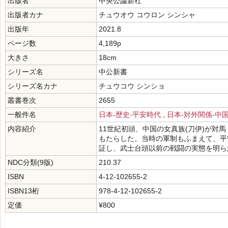
出版者
中央公論新社
出版者カナ
チュウオウ コウロン シンシャ
出版年
2021.8
ページ数
4,189p
大きさ
18cm
シリーズ名
中公新書
シリーズ名カナ
チュウコウ シンショ
叢書巻次
2655
一般件名
日本-歴史-平安時代
,
日本-対外関係-中国
内容紹介
11世紀初頭、中国の女真族(刀伊)が対
もたらした。当時の軍制もふまえて、平
証し、武士台頭以前の戦闘の実態を明ら
NDC分類(9版)
210.37
ISBN
4-12-102655-2
ISBN13桁
978-4-12-102655-2
定価
¥800