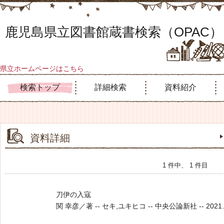
鹿児島県立図書館蔵書検索（OPAC）
県立ホームページはこちら
検索トップ
詳細検索
資料紹介
資料詳細
1 件中、 1 件目
刀伊の入寇
関 幸彦／著 -- セキ,ユキヒコ -- 中央公論新社 -- 2021.8 