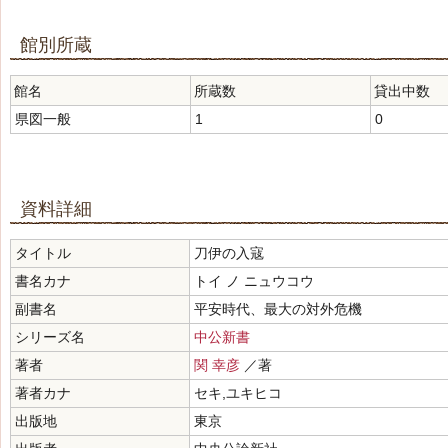
館別所蔵
館名
所蔵数
貸出中数
県図一般
1
0
資料詳細
タイトル
刀伊の入寇
書名カナ
トイ ノ ニュウコウ
副書名
平安時代、最大の対外危機
シリーズ名
中公新書
著者
関 幸彦
／著
著者カナ
セキ,ユキヒコ
出版地
東京