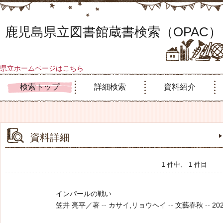
鹿児島県立図書館蔵書検索（OPAC）
県立ホームページはこちら
検索トップ
詳細検索
資料紹介
資料詳細
1 件中、 1 件目
インパールの戦い
笠井 亮平／著 -- カサイ,リョウヘイ -- 文藝春秋 -- 2021.7