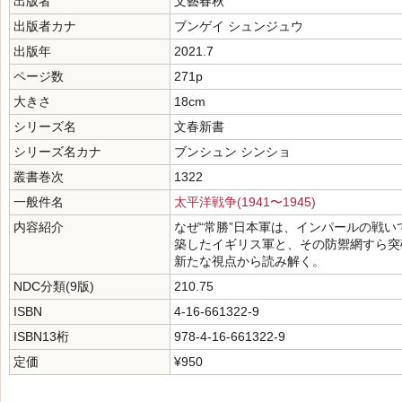
出版者
文藝春秋
出版者カナ
ブンゲイ シュンジュウ
出版年
2021.7
ページ数
271p
大きさ
18cm
シリーズ名
文春新書
シリーズ名カナ
ブンシュン シンショ
叢書巻次
1322
一般件名
太平洋戦争(1941〜1945)
内容紹介
なぜ“常勝”日本軍は、インパールの戦
築したイギリス軍と、その防禦網すら突
新たな視点から読み解く。
NDC分類(9版)
210.75
ISBN
4-16-661322-9
ISBN13桁
978-4-16-661322-9
定価
¥950