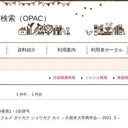
検索（OPAC）
資料紹介
利用案内
利用者ポータル
詳細蔵書検索
ジャンル検索
典拠
1 件中、 1 件目
6巻第1・2合併号
ルメ ダイガク ショウガク カイ -- 久留米大学商学会 -- 2021..3 --