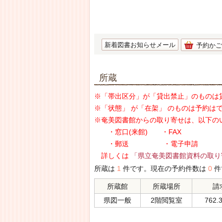
新着図書お知らせメール
予約かご
所蔵
※「帯出区分」が「貸出禁止」のものは
※「状態」 が「在架」 のものは予約は
※奄美図書館からの取り寄せは、以下の
・窓口(来館) ・FAX
・郵送 ・電子申請
詳しくは
「県立奄美図書館資料の取り
所蔵は
1
件です。現在の予約件数は
0
件
所蔵館
所蔵場所
請
県図一般
2階閲覧室
762.3