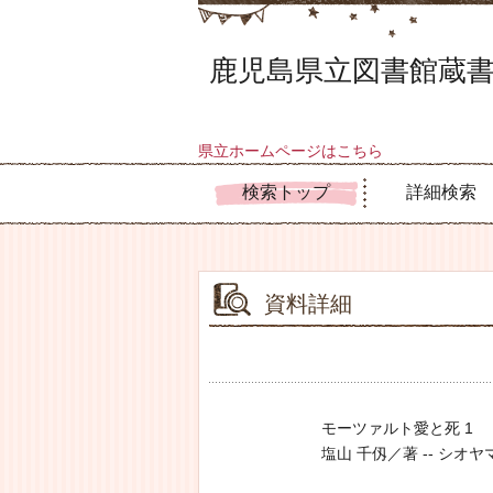
鹿児島県立図書館蔵書
県立ホームページはこちら
検索トップ
詳細検索
資料詳細
モーツァルト愛と死 1
塩山 千仭／著 -- シオヤマ,チヒ