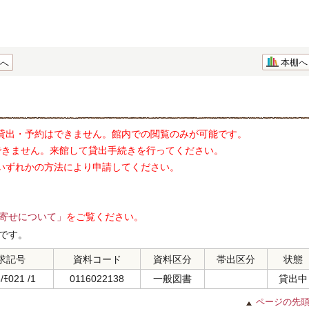
本棚へ
へ
貸出・予約はできません。館内での閲覧のみが可能です。
できません。来館して貸出手続きを行ってください。
いずれかの方法により申請してください。
寄せについて」
をご覧ください。
です。
求記号
資料コード
資料区分
帯出区分
状態
/ﾓ021 /1
0116022138
一般図書
貸出中
ページの先