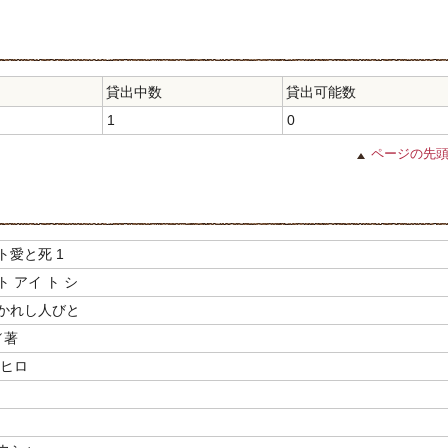
貸出中数
貸出可能数
1
0
ページの先
ト愛と死 1
 アイ ト シ
かれし人びと
／著
チヒロ