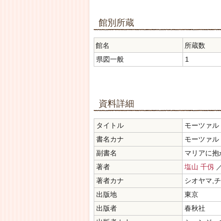
館別所蔵
館名
所蔵数
県図一般
1
資料詳細
タイトル
モーツァル
書名カナ
モーツァルト
副書名
マリアに抱
著者
塩山 千仭
著者カナ
シオヤマ,
出版地
東京
出版者
春秋社