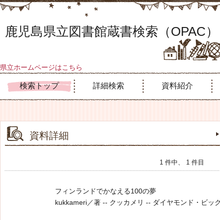
鹿児島県立図書館蔵書検索（OPAC）
県立ホームページはこちら
検索トップ
詳細検索
資料紹介
資料詳細
1 件中、 1 件目
フィンランドでかなえる100の夢
kukkameri／著 -- クッカメリ -- ダイヤモンド・ビッグ社 --