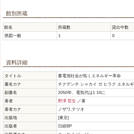
館別所蔵
館名
所蔵数
貸出中数
県図一般
1
0
資料詳細
タイトル
蓄電池社会が拓くエネルギー革命
書名カナ
チクデンチ シャカイ ガ ヒラク エネル
副書名
2050年、電気代は1 10に
著者
野澤 哲生
／著
著者カナ
ノザワ,テツオ
出版地
[東京]
出版者
日経BP