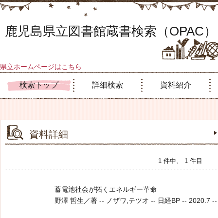
鹿児島県立図書館蔵書検索（OPAC）
県立ホームページはこちら
検索トップ
詳細検索
資料紹介
資料詳細
1 件中、 1 件目
蓄電池社会が拓くエネルギー革命
野澤 哲生／著 -- ノザワ,テツオ -- 日経BP -- 2020.7 -- 