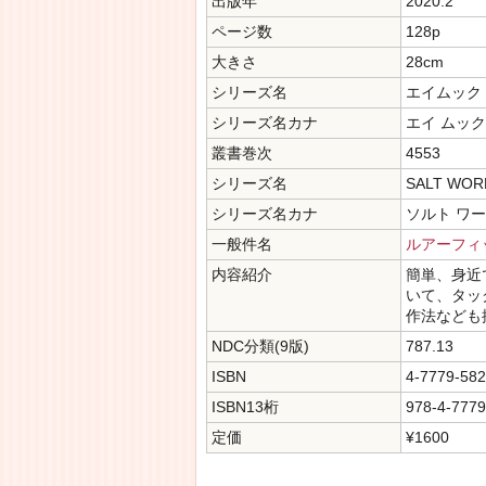
出版年
2020.2
ページ数
128p
大きさ
28cm
シリーズ名
エイムック
シリーズ名カナ
エイ ムック
叢書巻次
4553
シリーズ名
SALT WOR
シリーズ名カナ
ソルト ワ
一般件名
ルアーフィ
内容紹介
簡単、身近
いて、タッ
作法なども
NDC分類(9版)
787.13
ISBN
4-7779-582
ISBN13桁
978-4-7779
定価
¥1600