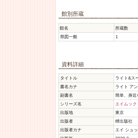
館別所蔵
館名
所蔵数
県図一般
1
資料詳細
タイトル
ライト&ス
書名カナ
ライト アン
副書名
簡単、身近
シリーズ名
エイムック
出版地
東京
出版者
枻出版社
出版者カナ
エイ シュ