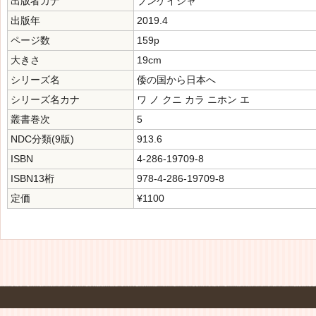
出版者カナ
ブンゲイシャ
出版年
2019.4
ページ数
159p
大きさ
19cm
シリーズ名
倭の国から日本へ
シリーズ名カナ
ワ ノ クニ カラ ニホン エ
叢書巻次
5
NDC分類(9版)
913.6
ISBN
4-286-19709-8
ISBN13桁
978-4-286-19709-8
定価
¥1100