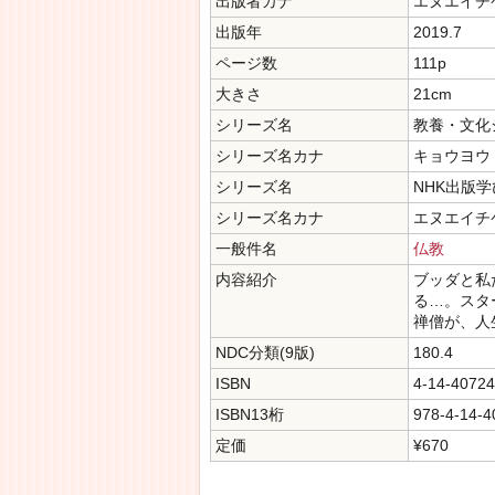
出版者カナ
エヌエイチ
出版年
2019.7
ページ数
111p
大きさ
21cm
シリーズ名
教養・文化
シリーズ名カナ
キョウヨウ
シリーズ名
NHK出版
シリーズ名カナ
エヌエイチケ
一般件名
仏教
内容紹介
ブッダと私
る…。スタ
禅僧が、人
NDC分類(9版)
180.4
ISBN
4-14-40724
ISBN13桁
978-4-14-4
定価
¥670