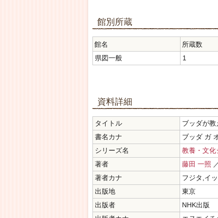
館別所蔵
館名
所蔵数
県図一般
1
資料詳細
タイトル
ブッダが教
書名カナ
ブッダ ガ 
シリーズ名
教養・文化
著者
藤田 一照
著者カナ
フジタ,イ
出版地
東京
出版者
NHK出版