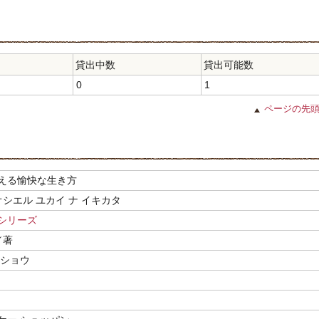
貸出中数
貸出可能数
0
1
ページの先
える愉快な生き方
オシエル ユカイ ナ イキカタ
シリーズ
／著
ッショウ