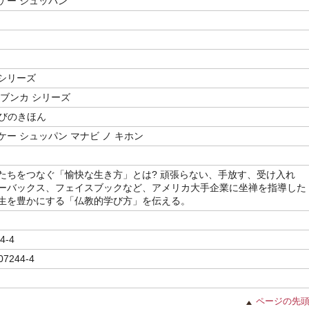
ケー シュッパン
シリーズ
 ブンカ シリーズ
学びのきほん
ー シュッパン マナビ ノ キホン
たちをつなぐ「愉快な生き方」とは? 頑張らない、手放す、受け入れ
ーバックス、フェイスブックなど、アメリカ大手企業に坐禅を指導した
生を豊かにする「仏教的学び方」を伝える。
4-4
07244-4
ページの先