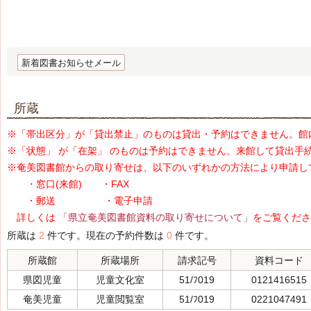
新着図書お知らせメール
所蔵
※「帯出区分」が「貸出禁止」のものは貸出・予約はできません。館
※「状態」 が「在架」 のものは予約はできません。来館して貸出手
※奄美図書館からの取り寄せは、以下のいずれかの方法により申請し
・窓口(来館) ・FAX
・郵送 ・電子申請
詳しくは
「県立奄美図書館資料の取り寄せについて」
をご覧くださ
所蔵は
2
件です。現在の予約件数は
0
件です。
所蔵館
所蔵場所
請求記号
資料コード
県図児童
児童文化室
51/ﾌ019
0121416515
奄美児童
児童閲覧室
51/ﾌ019
0221047491