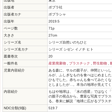
出版地
東京
出版者
ポプラ社
出版者カナ
ポプラシャ
出版年
2019.5
ページ数
71p
大きさ
27cm
シリーズ名
シリーズ自然いのちひと
シリーズ名カナ
シリーズ シゼン イノチ ヒト
叢書巻次
20
一般件名
産業廃棄物
,
プラスチック
,
野生動物
,
児童内容紹介
ある森に、サルの親子が、仲間といっし
ルが、ふしぎなものを食べはじめました
ひもでした。赤ちゃんも食べてみたくな
としましたが…。本当の地球が見えてく
内容紹介
もはや地球は、「水の惑星」ではなく「
の親子の視点から、豊富な写真でプラス
る。巻末に解説「地球に広がるプラスチ
NDC分類(9版)
519.7