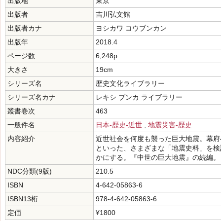
出版地
東京
出版者
吉川弘文館
出版者カナ
ヨシカワ コウブンカン
出版年
2018.4
ページ数
6,248p
大きさ
19cm
シリーズ名
歴史文化ライブラリー
シリーズ名カナ
レキシ ブンカ ライブラリー
叢書巻次
463
一般件名
日本-歴史-近世
,
地震災害-歴史
内容紹介
近世社会を何度も襲った巨大地震。幕府
といった、さまざまな「地震史料」を検
かにする。『中世の巨大地震』の続編。
NDC分類(9版)
210.5
ISBN
4-642-05863-6
ISBN13桁
978-4-642-05863-6
定価
¥1800