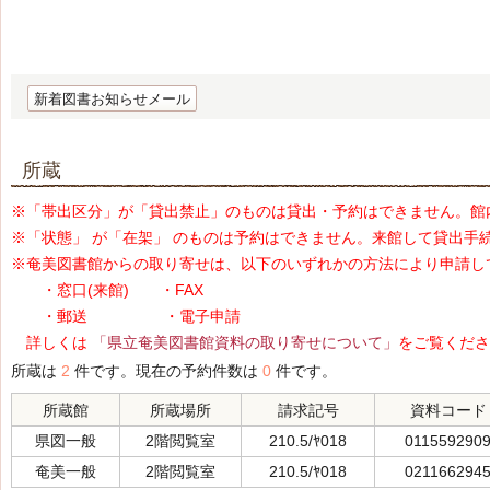
新着図書お知らせメール
所蔵
※「帯出区分」が「貸出禁止」のものは貸出・予約はできません。館
※「状態」 が「在架」 のものは予約はできません。来館して貸出手
※奄美図書館からの取り寄せは、以下のいずれかの方法により申請し
・窓口(来館) ・FAX
・郵送 ・電子申請
詳しくは
「県立奄美図書館資料の取り寄せについて」
をご覧くださ
所蔵は
2
件です。現在の予約件数は
0
件です。
所蔵館
所蔵場所
請求記号
資料コード
県図一般
2階閲覧室
210.5/ﾔ018
011559290
奄美一般
2階閲覧室
210.5/ﾔ018
021166294